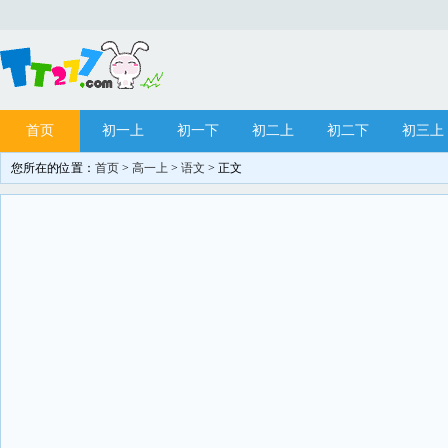
首页
初一上
初一下
初二上
初二下
初三上
您所在的位置：
首页
>
高一上
>
语文
> 正文
网站站务
目录