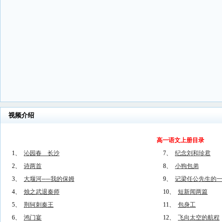
视频介绍
高一语文上册目录
1、
沁园春 长沙
7、
纪念刘和珍君
2、
诗两首
8、
小狗包弟
3、
大堰河──我的保姆
9、
记梁任公先生的
4、
烛之武退秦师
10、
短新闻两篇
5、
荆轲刺秦王
11、
包身工
6、
鸿门宴
12、
飞向太空的航程