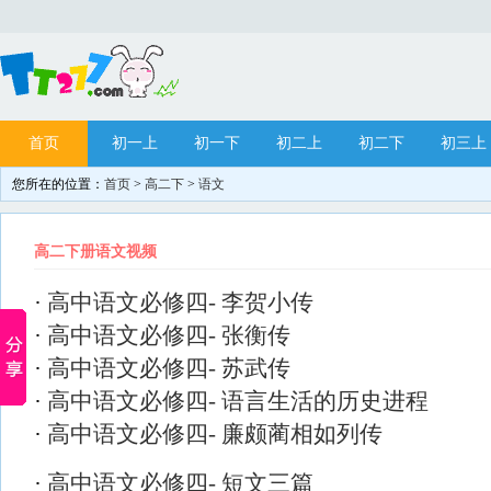
首页
初一上
初一下
初二上
初二下
初三上
您所在的位置：
首页
>
高二下
>
语文
网站站务
目录
高二下册语文视频
·
高中语文必修四- 李贺小传
·
高中语文必修四- 张衡传
·
高中语文必修四- 苏武传
·
高中语文必修四- 语言生活的历史进程
·
高中语文必修四- 廉颇蔺相如列传
·
高中语文必修四- 短文三篇