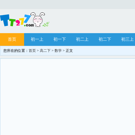
首页
初一上
初一下
初二上
初二下
初三上
您所在的位置：
首页
>
高二下
>
数学
> 正文
网站站务
目录