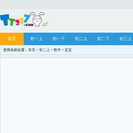
首页
初一上
初一下
初二上
初二下
初三上
您所在的位置：
首页
>
初二上
>
数学
> 正文
网站站务
目录